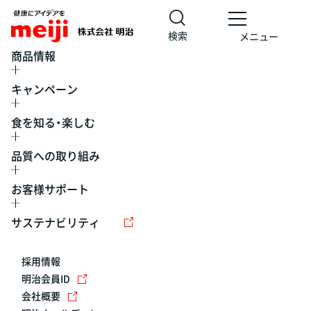
検索
メニュー
商品情報
キャンペーン
食を知る・楽しむ
品質への取り組み
お客様サポート
レシピ
食の栄養バランスチェック
チョコレート
工場見学
サステナビリティ
ヨーグルト
牛乳
食育
プレスリリース
アイス
採用情報
アレルギー
チーズ
キャンペーン
明治会員ID
会社概要
問い合わせ