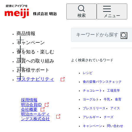
検索
メニュー
商品情報
キャンペーン
食を知る・楽しむ
よく検索されているワード
品質への取り組み
お客様サポート
レシピ
サステナビリティ
食の栄養バランスチェック
チョコレート
工場見学
採用情報
ヨーグルト
牛乳
食育
明治会員ID
プレスリリース
アイス
会社概要
明治ホールディ
アレルギー
チーズ
ングス株式会社
キャンペーン
問い合わせ