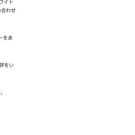
ワイト
み合わせ
ーをあ
好評をい
。