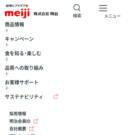
検索
メニュー
商品情報
キャンペーン
食を知る・楽しむ
品質への取り組み
お客様サポート
レシピ
食の栄養バランスチェック
チョコレート
工場見学
サステナビリティ
ヨーグルト
牛乳
食育
プレスリリース
アイス
採用情報
アレルギー
チーズ
キャンペーン
明治会員ID
会社概要
問い合わせ