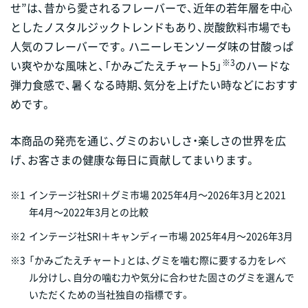
せ”は、昔から愛されるフレーバーで、近年の若年層を中心
としたノスタルジックトレンドもあり、炭酸飲料市場でも
人気のフレーバーです。ハニーレモンソーダ味の甘酸っぱ
※3
い爽やかな風味と、「かみごたえチャート5」
のハードな
弾力食感で、暑くなる時期、気分を上げたい時などにおすす
めです。
本商品の発売を通じ、グミのおいしさ・楽しさの世界を広
げ、お客さまの健康な毎日に貢献してまいります。
※1
インテージ社SRI＋グミ市場 2025年4月～2026年3月と2021
年4月～2022年3月との比較
※2
インテージ社SRI＋キャンディー市場 2025年4月～2026年3月
※3
「かみごたえチャート」とは、グミを噛む際に要する力をレベ
ル分けし、自分の噛む力や気分に合わせた固さのグミを選んで
いただくための当社独自の指標です。