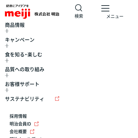
検索
メニュー
商品情報
キャンペーン
食を知る・楽しむ
品質への取り組み
お客様サポート
レシピ
食の栄養バランスチェック
チョコレート
工場見学
サステナビリティ
ヨーグルト
牛乳
食育
プレスリリース
アイス
採用情報
アレルギー
チーズ
キャンペーン
明治会員ID
会社概要
問い合わせ