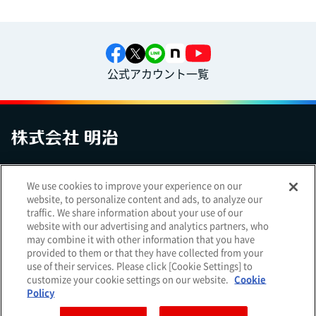
公式アカウント一覧
お問い合わせ
サイトマップ
個人情報保護について
電子公告
We use cookies to improve your experience on our
アクセシビリティへの対応方針
ご利用規約
明治グループのDX
website, to personalize content and ads, to analyze our
Cookie Settings
traffic. We share information about your use of our
website with our advertising and analytics partners, who
may combine it with other information that you have
provided to them or that they have collected from your
use of their services. Please click [Cookie Settings] to
（
｜
）
明治ホールディングス株式会社
EN
簡体
customize your cookie settings on our website.
Cookie
Meiji Seika ファルマ株式会社
Policy