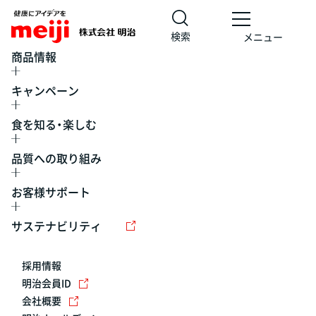
検索
メニュー
商品情報
キャンペーン
食を知る・楽しむ
品質への取り組み
お客様サポート
レシピ
食の栄養バランスチェック
チョコレート
工場見学
サステナビリティ
ヨーグルト
牛乳
食育
プレスリリース
アイス
採用情報
アレルギー
チーズ
キャンペーン
明治会員ID
会社概要
問い合わせ