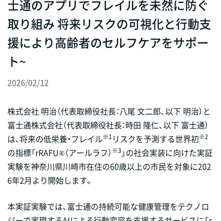
士通のアプリでフレイルを未然に防ぐ
取り組み 将来リスクの可視化と行動支
援により高齢者のセルフケアをサポー
ト~
2026/02/12
株式会社 明治（代表取締役社長：八尾 文二郎、以下 明治）と
富士通株式会社（代表取締役社長：時田 隆仁、以下 富士通）
※1
※2
は、将来の低栄養・フレイル
リスクを予測する世界初
※3
の指標「rRAFU®（アールラフ）
」の社会実装に向けた実証
実験を神奈川県川崎市在住の60歳以上の市民を対象に202
6年2月より開始します。
本実証実験では、富士通の持続可能な健康管理をテクノロ
ジーで実現するAIによる行動変容を支援するサービスに「r