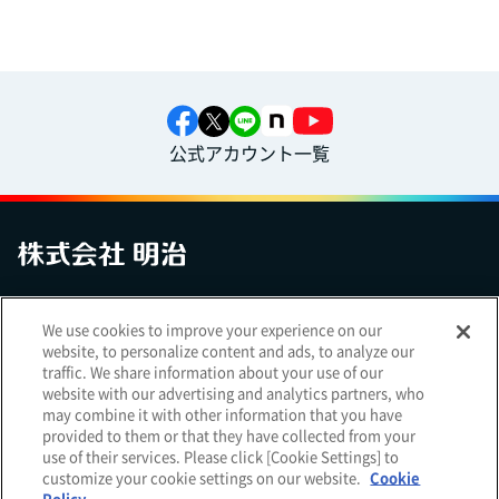
公式アカウント一覧
お問い合わせ
サイトマップ
個人情報保護について
電子公告
We use cookies to improve your experience on our
アクセシビリティへの対応方針
ご利用規約
明治グループのDX
website, to personalize content and ads, to analyze our
Cookie Settings
traffic. We share information about your use of our
website with our advertising and analytics partners, who
may combine it with other information that you have
provided to them or that they have collected from your
use of their services. Please click [Cookie Settings] to
（
｜
）
明治ホールディングス株式会社
EN
簡体
customize your cookie settings on our website.
Cookie
Meiji Seika ファルマ株式会社
Policy