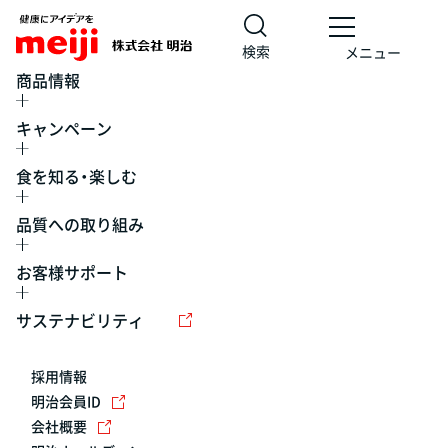
検索
メニュー
商品情報
キャンペーン
食を知る・楽しむ
品質への取り組み
お客様サポート
レシピ
食の栄養バランスチェック
チョコレート
工場見学
サステナビリティ
ヨーグルト
牛乳
食育
プレスリリース
アイス
採用情報
アレルギー
チーズ
キャンペーン
明治会員ID
会社概要
問い合わせ