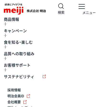
検索
メニュー
商品情報
キャンペーン
食を知る・楽しむ
品質への取り組み
お客様サポート
レシピ
食の栄養バランスチェック
チョコレート
工場見学
サステナビリティ
ヨーグルト
牛乳
食育
プレスリリース
アイス
採用情報
アレルギー
チーズ
キャンペーン
明治会員ID
会社概要
問い合わせ