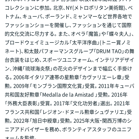
コレクションに参加。北京、NY(メトロポリタン美術館)、ベ
トナム、キューバ、ポーランド、ミャンマーなど世界各地で
ファッションショーを開催し、ファッションを通じて国際
的文化交流に尽力する。また、オペラ「魔笛」や「蝶々夫人」、
ブロードウェイミュージカル「太平洋序曲」(トニー賞ノミ
ネート)、和太鼓パフォーマンスグループ「DRUM TAO」の舞
台衣装をはじめ、スポーツユニフォーム、インテリアデザイ
ン、沖縄「琉球海炎祭」の花火のデザインまで幅広く手掛け
る。2006年イタリア連帯の星勲章「カヴァリエーレ章」受
勲。2009年「モンブラン国際文化賞」受賞。2011年キューバ
共和国友好勲章「Medalla de la Amistad 」受勲。2016年
「外務大臣表彰」受賞。2017年「文化功労者」選出。2021年
フランス共和国「レジオン･ドヌール勲章シュヴァリエ」受
勲。2022年「旭日中綬章」受勲。2025年大阪・関西万博のシ
ニアアドバイザーを務め、ボランティアスタッフのユニフ
ォームを監修。