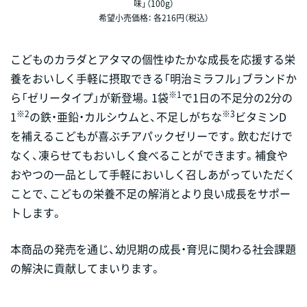
味」（100g）
希望小売価格： 各216円（税込）
こどものカラダとアタマの個性ゆたかな成長を応援する栄
養をおいしく手軽に摂取できる「明治ミラフル」ブランドか
※1
ら「ゼリータイプ」が新登場。1袋
で1日の不足分の2分の
※2
※3
1
の鉄・亜鉛・カルシウムと、不足しがちな
ビタミンD
を補えるこどもが喜ぶチアパックゼリーです。飲むだけで
なく、凍らせてもおいしく食べることができます。補食や
おやつの一品として手軽においしく召しあがっていただく
ことで、こどもの栄養不足の解消とより良い成長をサポー
トします。
本商品の発売を通じ、幼児期の成長・育児に関わる社会課題
の解決に貢献してまいります。