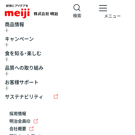
検索
メニュー
商品情報
キャンペーン
食を知る・楽しむ
品質への取り組み
お客様サポート
レシピ
食の栄養バランスチェック
チョコレート
工場見学
サステナビリティ
ヨーグルト
牛乳
食育
プレスリリース
アイス
採用情報
アレルギー
チーズ
キャンペーン
明治会員ID
会社概要
問い合わせ