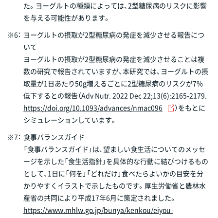
た。ヨーグルトの種類によっては、2型糖尿病のリスクに影響
を与える可能性があります。
※6：
ヨーグルトの摂取が2型糖尿病の発症を減少させる報告につ
いて
ヨーグルトの摂取が2型糖尿病の発症を減少させることは複
数の研究で報告されていますが、本研究では、ヨーグルトの摂
取量が1日あたり50g増えるごとに2型糖尿病のリスクが7%
低下するとの報告（Adv Nutr. 2022 Dec 22;13(6):2165-2179.
https://doi.org/10.1093/advances/nmac096
）をもとに
シミュレーションしています。
※7：
食事バランスガイド
「食事バランスガイド」は、望ましい食生活についてのメッセ
ージを示した「食生活指針」を具体的な行動に結びつけるもの
として、1日に「何を」「どれだけ」食べたらよいかの目安を分
かりやすくイラストで示したものです。厚生労働省と農林水
産省の共同により平成17年6月に策定されました。
https://www.mhlw.go.jp/bunya/kenkou/eiyou-