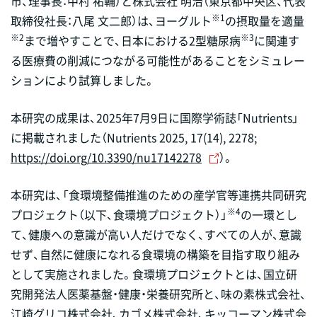
市、理事長：中村 祐輔）と株式会社 明治（東京都中央区、代表
※1
取締役社長：八尾 文二郎）は、ヨーグルト
の摂取量を適量
※2
※3
まで増やすことで、日本における2型糖尿病
に関連す
る医療費の削減につながる可能性があることをシミュレー
ションにより試算しました。
本研究の成果は、2025年7月9日に国際学術誌「Nutrients」
に掲載されました（Nutrients 2025, 17(14), 2278;
https://doi.org/10.3390/nu17142278
）。
本研究は、「食環境整備推進のための産学官等連携共同研究
※4
プロジェクト（以下、食環境プロジェクト）」
の一環とし
て、健康への意識が高い人だけでなく、すべての人が、意識
せず、自然に健康になれる食環境の構築を目指す取り組み
として実施されました。食環境プロジェクトとは、国立研
究開発法人医薬基盤・健康・栄養研究所と、味の素株式会社、
江崎グリコ株式会社、カゴメ株式会社、キッコーマン株式会