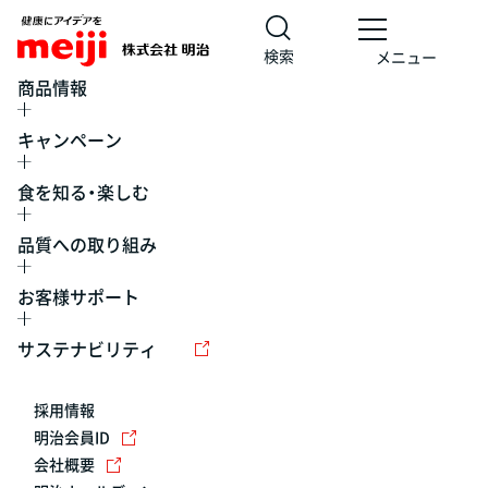
検索
メニュー
商品情報
キャンペーン
食を知る・楽しむ
品質への取り組み
お客様サポート
レシピ
食の栄養バランスチェック
チョコレート
工場見学
サステナビリティ
ヨーグルト
牛乳
食育
プレスリリース
アイス
採用情報
アレルギー
チーズ
キャンペーン
明治会員ID
会社概要
問い合わせ