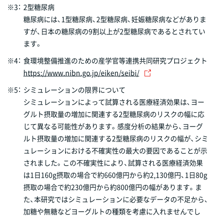
※3：
2型糖尿病
糖尿病には、1型糖尿病、2型糖尿病、妊娠糖尿病などがありま
すが、日本の糖尿病の9割以上が2型糖尿病であるとされてい
ます。
※4：
食環境整備推進のための産学官等連携共同研究プロジェクト
https://www.nibn.go.jp/eiken/seibi/
※5：
シミュレーションの限界について
シミュレーションによって試算される医療経済効果は、ヨー
グルト摂取量の増加に関連する2型糖尿病のリスクの幅に応
じて異なる可能性があります。感度分析の結果から、ヨーグ
ルト摂取量の増加に関連する2型糖尿病のリスクの幅が、シミ
ュレーションにおける不確実性の最大の要因であることが示
されました。この不確実性により、試算される医療経済効果
は1日160g摂取の場合で約660億円から約2,130億円、1日80g
摂取の場合で約230億円から約800億円の幅があります。ま
た、本研究ではシミュレーションに必要なデータの不足から、
加糖や無糖などヨーグルトの種類を考慮に入れませんでし