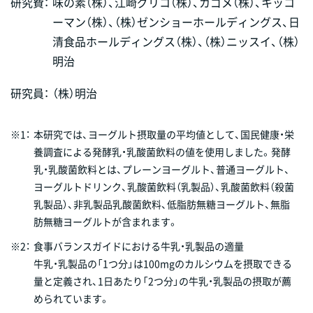
研究費：
味の素（株）、江崎グリコ（株）、カゴメ（株）、キッコ
ーマン（株）、（株）ゼンショーホールディングス、日
清食品ホールディングス（株）、（株）ニッスイ、（株）
明治
研究員：
（株）明治
※1：
本研究では、ヨーグルト摂取量の平均値として、国民健康・栄
養調査による発酵乳・乳酸菌飲料の値を使用しました。発酵
乳・乳酸菌飲料とは、プレーンヨーグルト、普通ヨーグルト、
ヨーグルトドリンク、乳酸菌飲料（乳製品）、乳酸菌飲料（殺菌
乳製品）、非乳製品乳酸菌飲料、低脂肪無糖ヨーグルト、無脂
肪無糖ヨーグルトが含まれます。
※2：
食事バランスガイドにおける牛乳・乳製品の適量
牛乳・乳製品の「1つ分」は100mgのカルシウムを摂取できる
量と定義され、1日あたり「2つ分」の牛乳・乳製品の摂取が薦
められています。