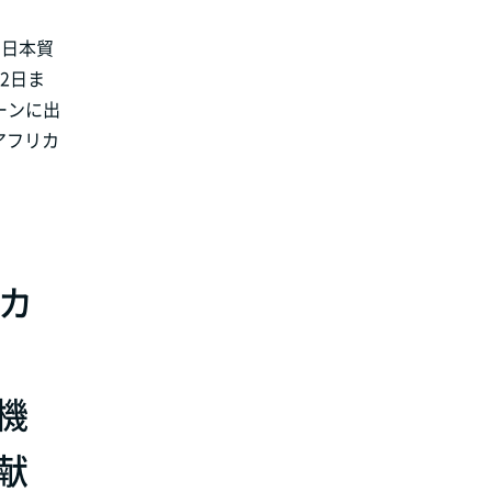
、日本貿
22日ま
ーンに出
アフリカ
カ
機
献