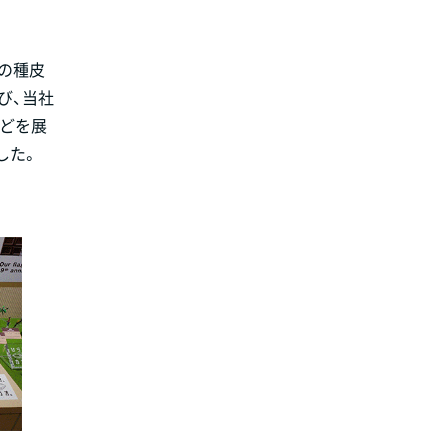
の種皮
び、当社
などを展
した。