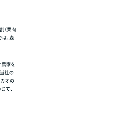
割（果肉
では、森
オ農家を
は当社の
カカオの
じて、