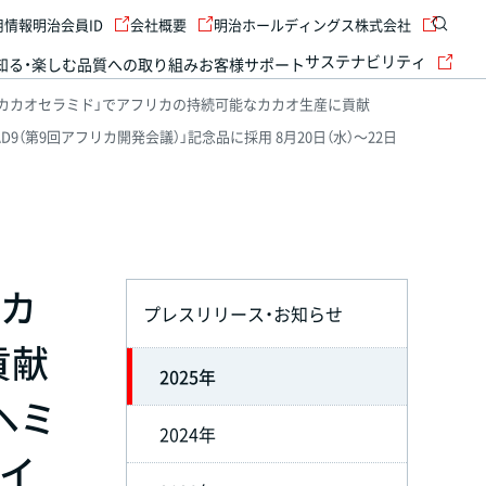
用情報
明治会員ID
会社概要
明治ホールディングス株式会社
サステナビリティ
知る・楽しむ
品質への取り組み
お客様サポート
「カカオセラミド」でアフリカの持続可能なカカオ生産に貢献
CAD9（第9回アフリカ開発会議）」記念品に採用 8月20日（水）～22日
「カ
プレスリリース・お知らせ
貢献
2025年
×ヘミ
2024年
サイ