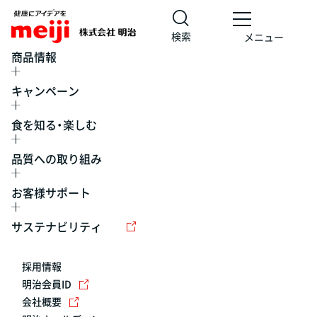
検索
メニュー
商品情報
キャンペーン
食を知る・楽しむ
品質への取り組み
お客様サポート
レシピ
食の栄養バランスチェック
チョコレート
工場見学
サステナビリティ
ヨーグルト
牛乳
食育
プレスリリース
アイス
採用情報
アレルギー
チーズ
キャンペーン
明治会員ID
会社概要
問い合わせ