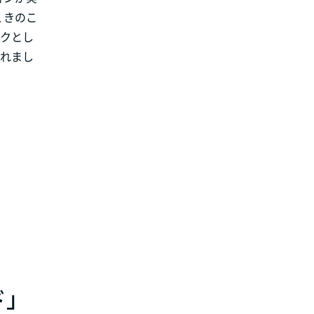
、きのこ
サクとし
くれまし
」