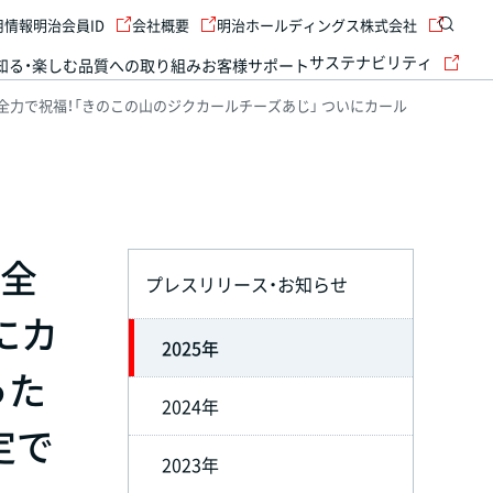
用情報
明治会員ID
会社概要
明治ホールディングス株式会社
サステナビリティ
知る・楽しむ
品質への取り組み
お客様サポート
全力で祝福！「きのこの山のジクカールチーズあじ」 ついにカール
が全
プレスリリース・お知らせ
にカ
2025年
った
2024年
定で
2023年