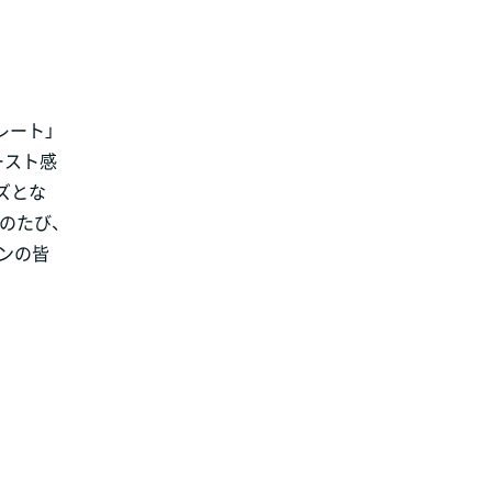
レート」
ースト感
ズとな
のたび、
ンの皆