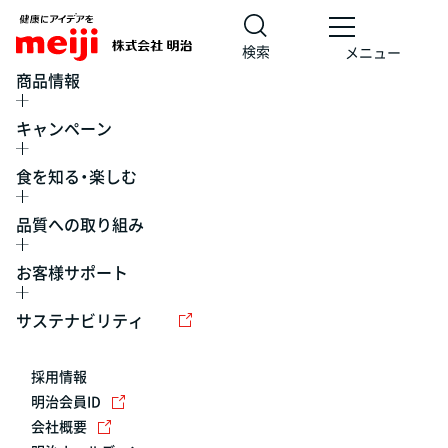
検索
メニュー
商品情報
キャンペーン
食を知る・楽しむ
品質への取り組み
お客様サポート
レシピ
食の栄養バランスチェック
チョコレート
工場見学
サステナビリティ
ヨーグルト
牛乳
食育
プレスリリース
アイス
採用情報
アレルギー
チーズ
キャンペーン
明治会員ID
会社概要
問い合わせ