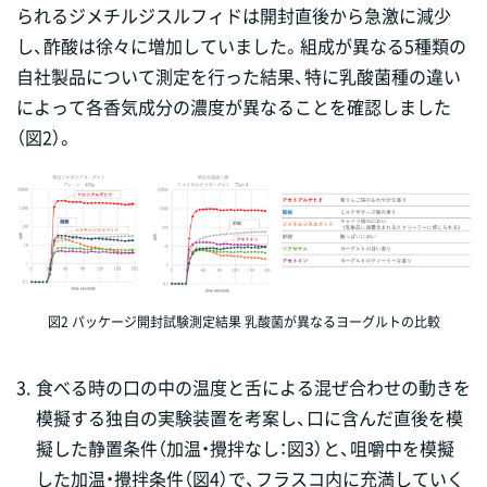
られるジメチルジスルフィドは開封直後から急激に減少
し、酢酸は徐々に増加していました。組成が異なる5種類の
自社製品について測定を行った結果、特に乳酸菌種の違い
によって各香気成分の濃度が異なることを確認しました
（図2）。
図2 パッケージ開封試験測定結果 乳酸菌が異なるヨーグルトの比較
3.
食べる時の口の中の温度と舌による混ぜ合わせの動きを
模擬する独自の実験装置を考案し、口に含んだ直後を模
擬した静置条件（加温・攪拌なし：図3）と、咀嚼中を模擬
した加温・攪拌条件（図4）で、フラスコ内に充満していく