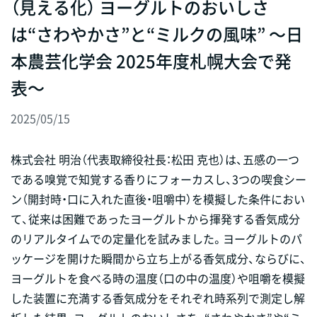
（見える化） ヨーグルトのおいしさ
は“さわやかさ”と“ミルクの風味” ～日
本農芸化学会 2025年度札幌大会で発
表～
2025/05/15
株式会社 明治（代表取締役社長：松田 克也）は、五感の一つ
である嗅覚で知覚する香りにフォーカスし、3つの喫食シー
ン（開封時・口に入れた直後・咀嚼中）を模擬した条件におい
て、従来は困難であったヨーグルトから揮発する香気成分
のリアルタイムでの定量化を試みました。ヨーグルトのパ
ッケージを開けた瞬間から立ち上がる香気成分、ならびに、
ヨーグルトを食べる時の温度（口の中の温度）や咀嚼を模擬
した装置に充満する香気成分をそれぞれ時系列で測定し解