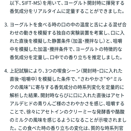
以下、SIFT-MS）を用いて、ヨーグルト開封時に揮発する
香気成分をリアルタイムに定量することができました。
3.
ヨーグルトを食べる時の口の中の温度と舌による混ぜ合
わせの動きを模擬する独自の実験装置を考案し、口に入
れた直後を模擬した静置条件（加温・攪拌なし）と、咀嚼
中を模擬した加温・攪拌条件で、ヨーグルトの特徴的な
香気成分を定量し、口中での香り立ちを推定しました。
4.
上記試験により、3つの喫食シーン（開封時・口に入れた
直後・咀嚼中）を模擬した条件で、“さわやかさ”や“ミル
クの風味”に寄与する香気成分の時系列変化を定量的に
解析した結果、開封時ならびに口に入れた直後はアセト
アルデヒドの青りんご様のさわやかさを感じ、咀嚼する
ことで、徐々にアセトインのクリーミーな発酵香や酪酸
のミルクの風味を感じるようになることが示唆されまし
た。この食べた時の香り立ちの変化は、質的な時系列官