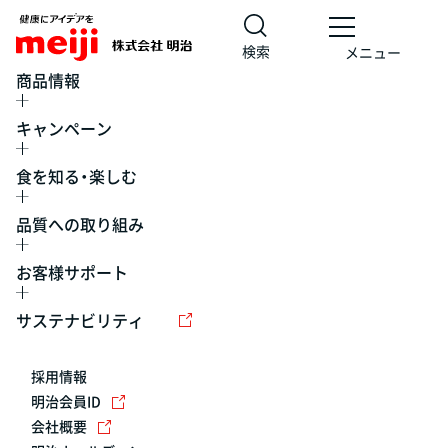
検索
メニュー
商品情報
キャンペーン
食を知る・楽しむ
品質への取り組み
お客様サポート
レシピ
食の栄養バランスチェック
チョコレート
工場見学
サステナビリティ
ヨーグルト
牛乳
食育
プレスリリース
アイス
採用情報
アレルギー
チーズ
キャンペーン
明治会員ID
会社概要
問い合わせ