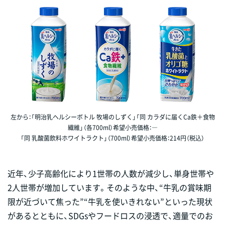
左から：「明治乳ヘルシーボトル 牧場のしずく」「同 カラダに届くCa鉄＋食物
繊維」（各700ml）希望小売価格：―
「同 乳酸菌飲料ホワイトラクト」（700ml）希望小売価格：214円（税込）
近年、少子高齢化により1世帯の人数が減少し、単身世帯や
2人世帯が増加しています。そのような中、“牛乳の賞味期
限が近づいて焦った”“牛乳を使いきれない”といった現状
があるとともに、SDGsやフードロスの浸透で、適量でのお