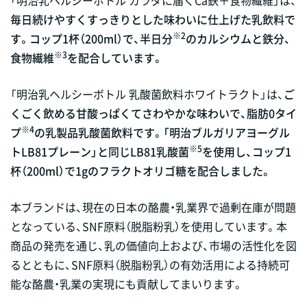
毎日続けやすくすっきりとした味わいに仕上げた乳飲料で
※2
す。コップ1杯（200ml）で、半日分
のカルシウムと鉄分、
※3
食物繊維
を配合しています。
「明治乳ヘルシーボトル 乳酸菌飲料ホワイトラクト」は、
ご
くごく飲める甘酸っぱくてさわやかな味わいで、脂肪0タイ
※4
プ
の乳製品乳酸菌飲料です。「明治ブルガリアヨーグル
※5
トLB81プレーン」と同じLB81乳酸菌
を使用し、コップ1
杯（200ml）で1gのフラクトオリゴ糖を配合しました。
本ブランドは、現在の日本の酪農・乳業界で過剰在庫が問題
となっている、SNF原料（脱脂粉乳）を使用しています。本
商品の発売を通じ、乳の価値向上および、市場の活性化を図
るとともに、SNF原料（脱脂粉乳）の有効活用による持続可
能な酪農・乳業の実現にも貢献してまいります。