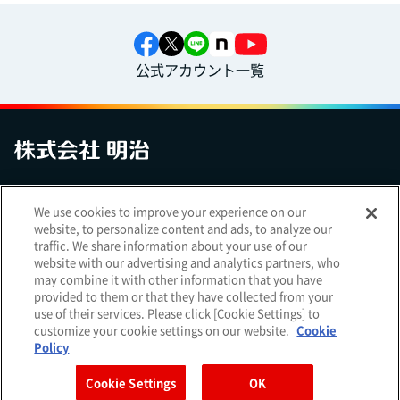
公式アカウント一覧
お問い合わせ
サイトマップ
個人情報保護について
電子公告
We use cookies to improve your experience on our
アクセシビリティへの対応方針
ご利用規約
明治グループのDX
website, to personalize content and ads, to analyze our
Cookie Settings
traffic. We share information about your use of our
website with our advertising and analytics partners, who
may combine it with other information that you have
provided to them or that they have collected from your
use of their services. Please click [Cookie Settings] to
（
｜
）
明治ホールディングス株式会社
EN
簡体
customize your cookie settings on our website.
Cookie
Meiji Seika ファルマ株式会社
Policy
Cookie Settings
OK
Copyright Meiji Co., Ltd. All Rights Reserved.