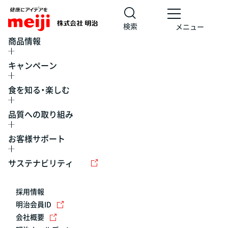
検索
メニュー
商品情報
キャンペーン
食を知る・楽しむ
品質への取り組み
お客様サポート
レシピ
食の栄養バランスチェック
チョコレート
工場見学
サステナビリティ
ヨーグルト
牛乳
食育
プレスリリース
アイス
採用情報
アレルギー
チーズ
キャンペーン
明治会員ID
会社概要
問い合わせ