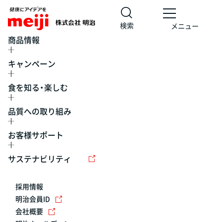
検索
メニュー
商品情報
キャンペーン
食を知る・楽しむ
品質への取り組み
お客様サポート
レシピ
食の栄養バランスチェック
チョコレート
工場見学
サステナビリティ
ヨーグルト
牛乳
食育
プレスリリース
アイス
採用情報
アレルギー
チーズ
キャンペーン
明治会員ID
会社概要
問い合わせ