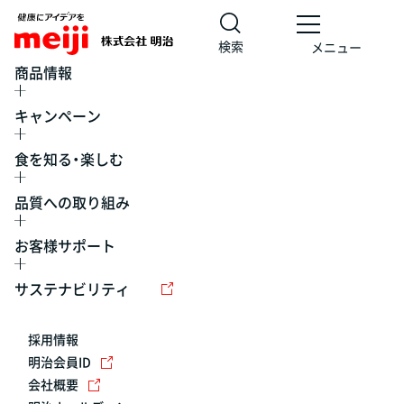
検索
メニュー
商品情報
キャンペーン
食を知る・楽しむ
品質への取り組み
お客様サポート
レシピ
食の栄養バランスチェック
チョコレート
工場見学
サステナビリティ
ヨーグルト
牛乳
食育
プレスリリース
アイス
採用情報
アレルギー
チーズ
キャンペーン
明治会員ID
会社概要
問い合わせ