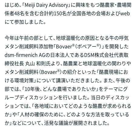
はじめ、「Meiji Dairy Advisory」に興味をもつ酪農家・農場関
係者48名を含む合計約150名が全国各地の会場およびweb
にて参加しました。
今年は午前の部として、地球温暖化の原因となる牛の呼気
®
®
メタン削減飼料添加物「Bovaer
（ボベアー
）」を開発した
dsm-firmenich AGの日本法人であるDSM株式会社代表取
締役社長 丸山 和則氏より、酪農業と地球温暖化の関わりや
®
メタン削減飼料（Bovaer
）の紹介といった「酪農現場にお
ける環境対策」について講演いただきました。また、午後の
部では、「10年後、どんな農場でありたいか」をテーマにグ
ループディスカッションを行いました。当日のディスカッ
ションでは、「各地域においてどのような酪農が求められる
か」や「人材の確保のために、どのような方法を取っている
か」などについて、活発な議論が展開されました。