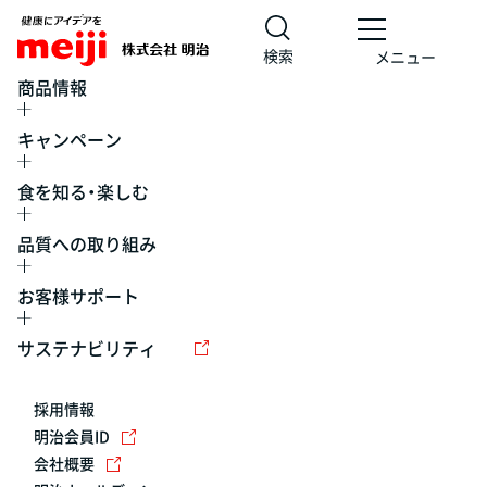
検索
メニュー
商品情報
キャンペーン
食を知る・楽しむ
品質への取り組み
お客様サポート
レシピ
食の栄養バランスチェック
チョコレート
工場見学
サステナビリティ
ヨーグルト
牛乳
食育
プレスリリース
アイス
採用情報
アレルギー
チーズ
キャンペーン
明治会員ID
会社概要
問い合わせ