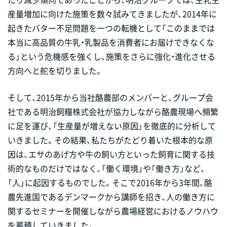
産量増加に向けた施策を数々試みてきましたが、2014年に
起きたバター不足問題を一つの転機として「このままでは
本当に高品質の牛乳・乳製品を消費者にお届けできなくな
る」という危機感を強くし、施策をさらに強化・進化させる
方向へと舵を切りました。
そして、2015年から当社酪農部のメンバーと、グループ会
社である明治飼糧株式会社が協力しながら酪農現場へ頻繁
に足を運び、「生産量が増えない原因」を徹底的に分析して
いきました。その結果、私たちがたどり着いた根本的な原
因は、エサのあげ方や牛の飼い方といった飼育に関する技
術的なものだけではなく、「働く環境」や「働き方」など、
「人」に起因するものでした。そこで2016年から3年間、酪
農先進国であるデンマークから講師を招き、人の働き方に
関するセミナーを開催しながら農場経営におけるノウハウ
を蓄積していきました。