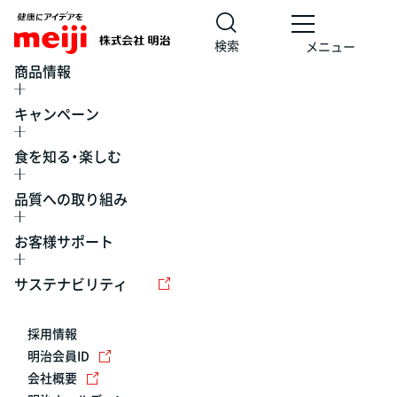
検索
メニュー
商品情報
キャンペーン
食を知る・楽しむ
品質への取り組み
お客様サポート
レシピ
食の栄養バランスチェック
チョコレート
工場見学
サステナビリティ
ヨーグルト
牛乳
食育
プレスリリース
アイス
採用情報
アレルギー
チーズ
キャンペーン
明治会員ID
会社概要
問い合わせ