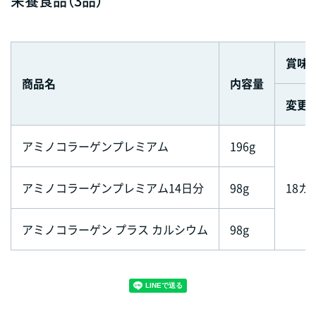
栄養食品（3品）
賞味
商品名
内容量
変更
アミノコラーゲンプレミアム
196g
アミノコラーゲンプレミアム14日分
98g
18カ
アミノコラーゲン プラス カルシウム
98g