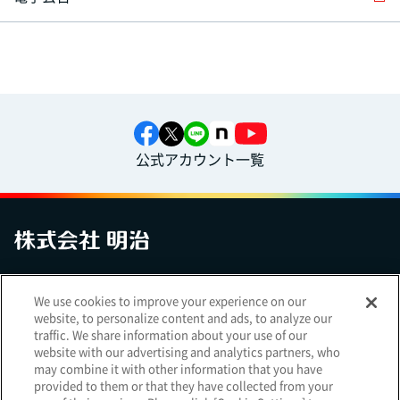
公式アカウント一覧
お問い合わせ
サイトマップ
個人情報保護について
電子公告
We use cookies to improve your experience on our
アクセシビリティへの対応方針
ご利用規約
明治グループのDX
website, to personalize content and ads, to analyze our
Cookie Settings
traffic. We share information about your use of our
website with our advertising and analytics partners, who
may combine it with other information that you have
provided to them or that they have collected from your