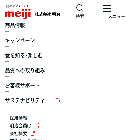
検索
メニュー
商品情報
キャンペーン
食を知る・楽しむ
品質への取り組み
お客様サポート
レシピ
食の栄養バランスチェック
チョコレート
工場見学
サステナビリティ
ヨーグルト
牛乳
食育
プレスリリース
アイス
採用情報
アレルギー
チーズ
キャンペーン
明治会員ID
会社概要
問い合わせ