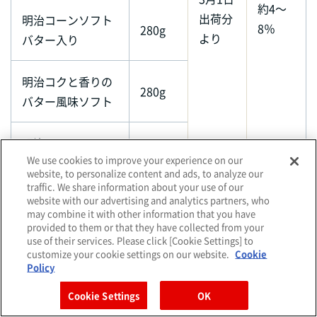
約4～
出荷分
明治コーンソフト
8％
280g
より
バター入り
明治コクと香りの
280g
バター風味ソフト
明治コーンソフト
We use cookies to improve your experience on our
かるーいタイプ バ
140g
website, to personalize content and ads, to analyze our
ター風味
traffic. We share information about your use of our
website with our advertising and analytics partners, who
may combine it with other information that you have
明治オフスタイル
140g
provided to them or that they have collected from your
use of their services. Please click [Cookie Settings] to
customize your cookie settings on our website.
Cookie
明治オフスタイル
Policy
140g
べに花
Cookie Settings
OK