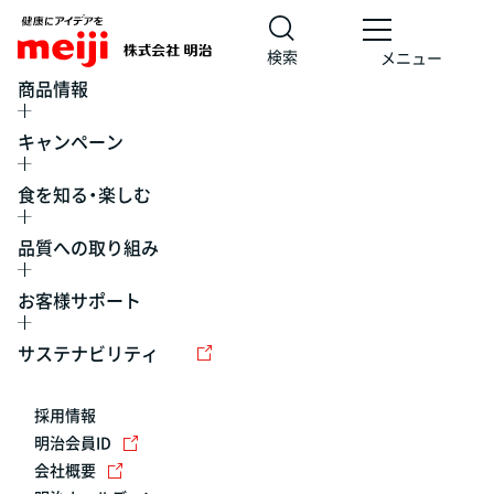
検索
メニュー
商品情報
キャンペーン
食を知る・楽しむ
品質への取り組み
お客様サポート
レシピ
食の栄養バランスチェック
チョコレート
工場見学
サステナビリティ
ヨーグルト
牛乳
食育
プレスリリース
アイス
採用情報
アレルギー
チーズ
キャンペーン
明治会員ID
会社概要
問い合わせ