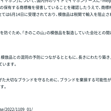
スイヤホン」について、国内外のサイトでイヤホンケースに「meiji
社の保有する商標権を侵害していることを確認したうえで、商標
ては6月14日に受理されており、模倣品は税関で輸入を阻止さ
同を防ぐため、「きのこの山」の模倣品を製造していた会社との間
と模倣品との混同の予防につながるとともに、長きにわたり築き
ています。
げた大切なブランドを守るために、ブランドを棄損する可能性
す。
。
ase/2022/1109_01/