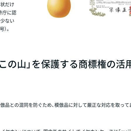
形状だけ
許庁に認
の少ない
号）。
この山」を保護する商標権の活
倣品との混同を防ぐため、模倣品に対して厳正な対応を取って