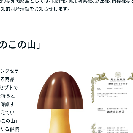
的な知的財産としては、特許権、実用新案権、意匠権、商標権な
る知的財産活動をお知らせします。
のこの山」
ロングセラ
いる商品
セプトで
な特長と
で保護す
考えてい
のこの山」
わたる継続