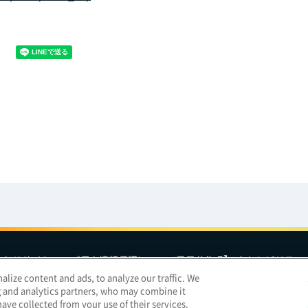
合わせ
サイトマップ
個人情報保護について
電子公告
アクセシビリティ
lize content and ads, to analyze our traffic. We
g and analytics partners, who may combine it
明治ホールディングス
ave collected from your use of their services.