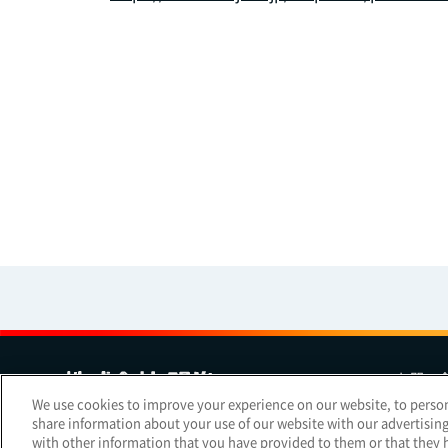
お問い
We use cookies to improve your experience on our website, to persona
share information about your use of our website with our advertisin
Copyright Meiji Co., Ltd. All Rights Reserved.
with other information that you have provided to them or that they h