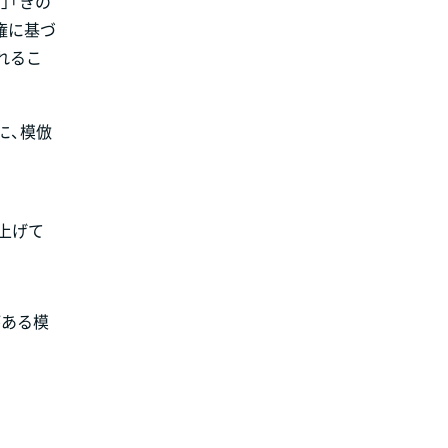
」「きの
権に基づ
れるこ
に、模倣
上げて
がある模