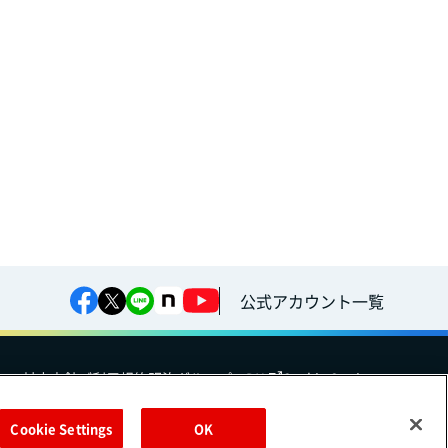
公式アカウント一覧
への対応方針
ご利用規約
明治グループのDX
Cookie Settings
Cookie Settings
OK
（
｜
）
Meiji Seika ファルマ株式会社
株式会社
EN
簡体