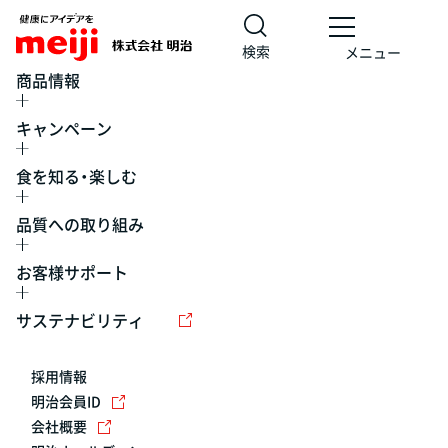
検索
メニュー
商品情報
キャンペーン
食を知る・楽しむ
品質への取り組み
お客様サポート
レシピ
食の栄養バランスチェック
チョコレート
工場見学
サステナビリティ
ヨーグルト
牛乳
食育
プレスリリース
アイス
採用情報
アレルギー
チーズ
キャンペーン
明治会員ID
会社概要
問い合わせ