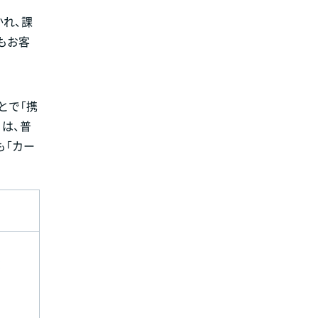
かれ、課
もお客
とで「携
は、普
も「カー