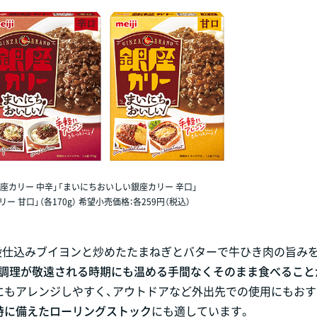
座カリー 中辛」「まいにちおいしい銀座カリー 辛口」
 甘口」（各170g） 希望小売価格：各259円（税込）
段仕込みブイヨンと炒めたたまねぎとバターで牛ひき肉の旨み
熱調理が敬遠される時期にも温める手間なくそのまま食べること
にもアレンジしやすく、アウトドアなど外出先での使用にもお
時に備えたローリングストック
にも適しています。