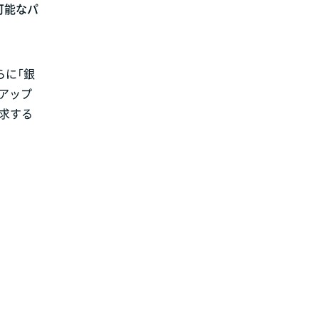
可能なパ
らに「銀
感アップ
求する