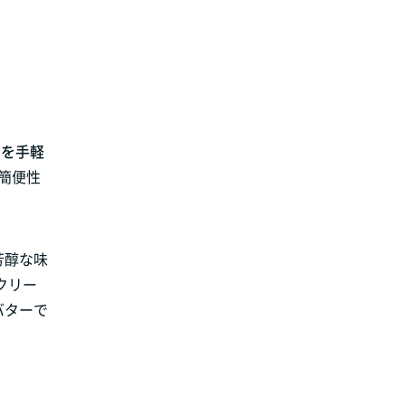
いを手軽
簡便性
芳醇な味
クリー
バターで