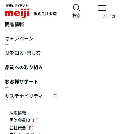
検索
メニュー
商品情報
キャンペーン
食を知る・楽しむ
品質への取り組み
お客様サポート
レシピ
食の栄養バランスチェック
チョコレート
工場見学
サステナビリティ
ヨーグルト
牛乳
食育
プレスリリース
アイス
採用情報
アレルギー
チーズ
キャンペーン
明治会員ID
会社概要
問い合わせ