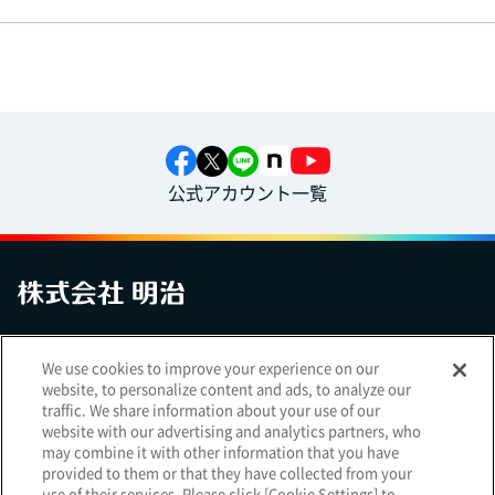
公式アカウント一覧
お問い合わせ
サイトマップ
個人情報保護について
電子公告
We use cookies to improve your experience on our
アクセシビリティへの対応方針
ご利用規約
明治グループのDX
website, to personalize content and ads, to analyze our
Cookie Settings
traffic. We share information about your use of our
website with our advertising and analytics partners, who
may combine it with other information that you have
provided to them or that they have collected from your
use of their services. Please click [Cookie Settings] to