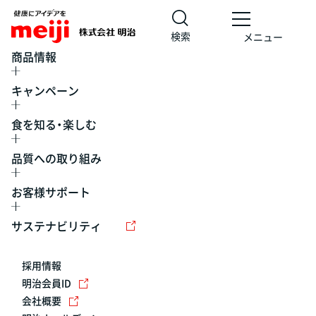
検索
メニュー
商品情報
キャンペーン
食を知る・楽しむ
品質への取り組み
お客様サポート
レシピ
食の栄養バランスチェック
チョコレート
工場見学
サステナビリティ
ヨーグルト
牛乳
食育
プレスリリース
アイス
採用情報
アレルギー
チーズ
キャンペーン
明治会員ID
会社概要
問い合わせ