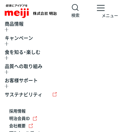
検索
メニュー
商品情報
キャンペーン
食を知る・楽しむ
品質への取り組み
お客様サポート
レシピ
食の栄養バランスチェック
チョコレート
工場見学
サステナビリティ
ヨーグルト
牛乳
食育
プレスリリース
アイス
採用情報
アレルギー
チーズ
キャンペーン
明治会員ID
会社概要
問い合わせ