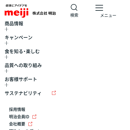
検索
メニュー
商品情報
キャンペーン
食を知る・楽しむ
品質への取り組み
お客様サポート
レシピ
食の栄養バランスチェック
チョコレート
工場見学
サステナビリティ
ヨーグルト
牛乳
食育
プレスリリース
アイス
採用情報
アレルギー
チーズ
キャンペーン
明治会員ID
会社概要
問い合わせ