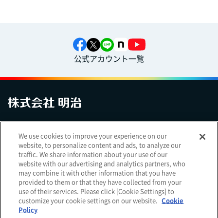
公式アカウント一覧
お問い合わせ
サイトマップ
個人情報保護について
電子公告
We use cookies to improve your experience on our
アクセシビリティへの対応方針
ご利用規約
明治グループのDX
website, to personalize content and ads, to analyze our
Cookie Settings
traffic. We share information about your use of our
website with our advertising and analytics partners, who
may combine it with other information that you have
provided to them or that they have collected from your
use of their services. Please click [Cookie Settings] to
（
｜
）
明治ホールディングス株式会社
EN
簡体
customize your cookie settings on our website.
Cookie
Meiji Seika ファルマ株式会社
Policy