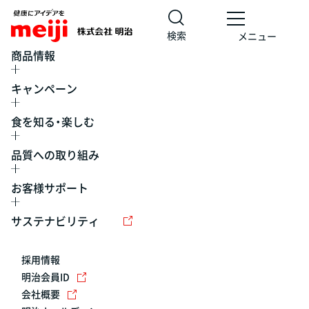
検索
メニュー
商品情報
キャンペーン
食を知る・楽しむ
品質への取り組み
お客様サポート
レシピ
食の栄養バランスチェック
チョコレート
工場見学
サステナビリティ
ヨーグルト
牛乳
食育
プレスリリース
アイス
採用情報
アレルギー
チーズ
キャンペーン
明治会員ID
会社概要
問い合わせ