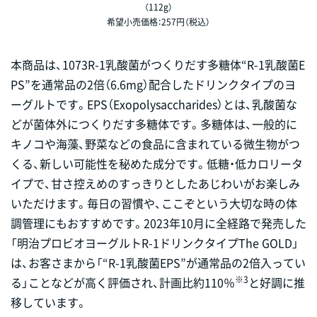
（112g）
希望小売価格：257円（税込）
本商品は、1073R-1乳酸菌がつくりだす多糖体“R-1乳酸菌E
PS”を通常品の2倍（6.6mg）配合したドリンクタイプのヨ
ーグルトです。EPS（Exopolysaccharides）とは、乳酸菌な
どが菌体外につくりだす多糖体です。多糖体は、一般的に
キノコや海藻、野菜などの食品に含まれている微生物がつ
くる、新しい可能性を秘めた成分です。低糖・低カロリータ
イプで、甘さ控えめのすっきりとしたあじわいがお楽しみ
いただけます。毎日の習慣や、ここぞという大切な時の体
調管理にもおすすめです。2023年10月に全経路で発売した
「明治プロビオヨーグルトR-1ドリンクタイプThe GOLD」
は、お客さまから「“R-1乳酸菌EPS”が通常品の2倍入ってい
※3
る」ことなどが高く評価され、計画比約110％
と好調に推
移しています。