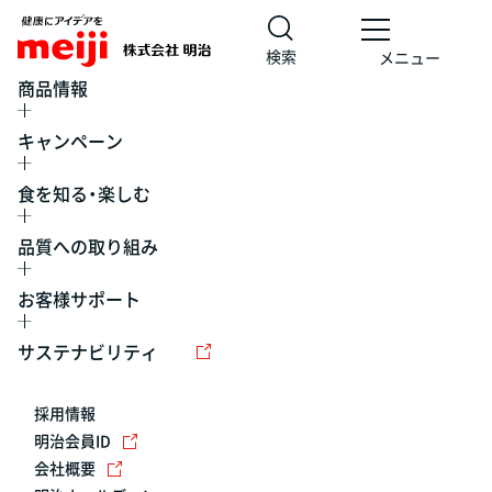
検索
メニュー
商品情報
キャンペーン
食を知る・楽しむ
品質への取り組み
お客様サポート
レシピ
食の栄養バランスチェック
チョコレート
工場見学
サステナビリティ
ヨーグルト
牛乳
食育
プレスリリース
アイス
採用情報
アレルギー
チーズ
キャンペーン
明治会員ID
会社概要
問い合わせ