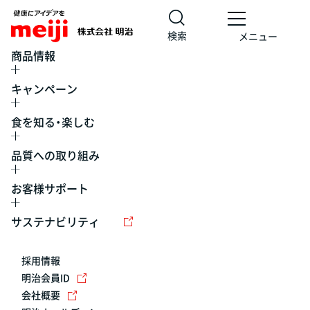
検索
メニュー
商品情報
キャンペーン
食を知る・楽しむ
品質への取り組み
お客様サポート
レシピ
食の栄養バランスチェック
チョコレート
工場見学
サステナビリティ
ヨーグルト
牛乳
食育
プレスリリース
アイス
採用情報
アレルギー
チーズ
キャンペーン
明治会員ID
会社概要
問い合わせ