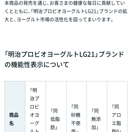
本商品の発売を通じ、お客さまの健康な毎日に貢献してい
くとともに、「明治プロビオヨーグルトLG21」ブランドの拡
大と、ヨーグルト市場の活性化を図ってまいります。
「明治プロビオヨーグルトLG21」ブランド
の機能性表示について
「明
治プ
ロビ
「同
「同
「同
「同
商品
オヨ
砂糖
アロ
低脂
無添
名
ーグ
不使
エ脂
肪」
加」
ルト
用」
肪0」