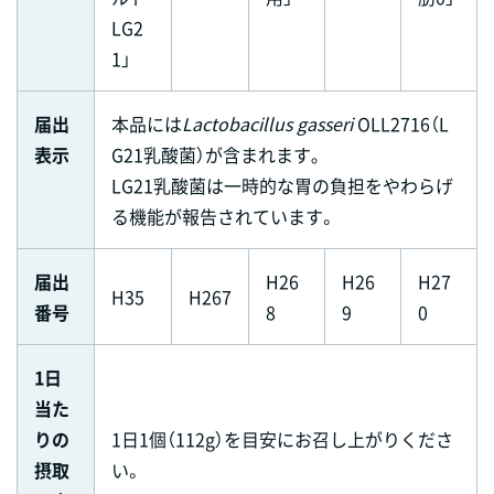
LG2
1」
届出
本品には
Lactobacillus gasseri
OLL2716（L
表示
G21乳酸菌）が含まれます｡
LG21乳酸菌は一時的な胃の負担をやわらげ
る機能が報告されています。
届出
H26
H26
H27
H35
H267
番号
8
9
0
1日
当た
りの
1日1個（112g）を目安にお召し上がりくださ
摂取
い。