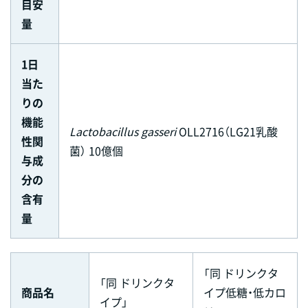
目安
量
1日
当た
りの
機能
Lactobacillus gasseri
OLL2716（LG21乳酸
性関
菌） 10億個
与成
分の
含有
量
「同 ドリンクタ
「同 ドリンクタ
商品名
イプ低糖・低カロ
イプ」