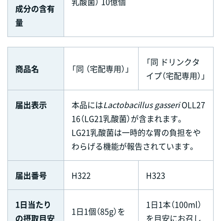
乳酸菌） 10億個
成分の含有
量
「同 ドリンクタ
商品名
「同 （宅配専用）」
イプ（宅配専用）」
届出表示
本品には
Lactobacillus gasseri
OLL27
16（LG21乳酸菌）が含まれます｡
LG21乳酸菌は一時的な胃の負担をや
わらげる機能が報告されています。
届出番号
H322
H323
1日当たり
1日1本（100ml）
1日1個（85g）を
の摂取目安
を目安にお召し