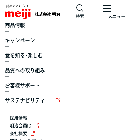
検索
メニュー
商品情報
キャンペーン
食を知る・楽しむ
品質への取り組み
お客様サポート
レシピ
食の栄養バランスチェック
チョコレート
工場見学
サステナビリティ
ヨーグルト
牛乳
食育
プレスリリース
アイス
採用情報
アレルギー
チーズ
キャンペーン
明治会員ID
会社概要
問い合わせ