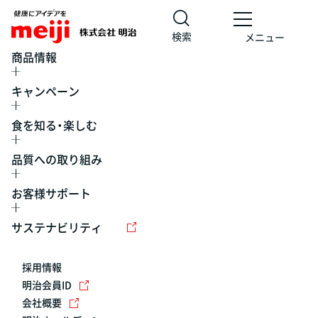
検索
メニュー
商品情報
キャンペーン
食を知る・楽しむ
品質への取り組み
お客様サポート
レシピ
食の栄養バランスチェック
チョコレート
工場見学
サステナビリティ
ヨーグルト
牛乳
食育
プレスリリース
アイス
採用情報
アレルギー
チーズ
キャンペーン
明治会員ID
会社概要
問い合わせ