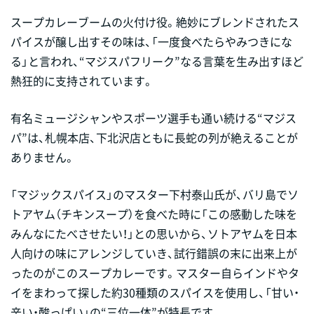
スープカレーブームの火付け役。絶妙にブレンドされたス
パイスが醸し出すその味は、「一度食べたらやみつきにな
る」と言われ、“マジスパフリーク”なる言葉を生み出すほど
熱狂的に支持されています。
有名ミュージシャンやスポーツ選手も通い続ける“マジス
パ”は、札幌本店、下北沢店ともに長蛇の列が絶えることが
ありません。
「マジックスパイス」のマスター下村泰山氏が、バリ島でソ
トアヤム（チキンスープ）を食べた時に「この感動した味を
みんなにたべさせたい！」との思いから、ソトアヤムを日本
人向けの味にアレンジしていき、試行錯誤の末に出来上が
ったのがこのスープカレーです。マスター自らインドやタ
イをまわって探した約30種類のスパイスを使用し、「甘い・
辛い・酸っぱい」の“三位一体”が特長です。