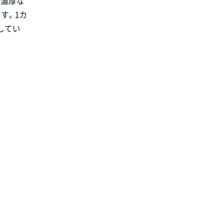
、濃厚な
す。1カ
してい