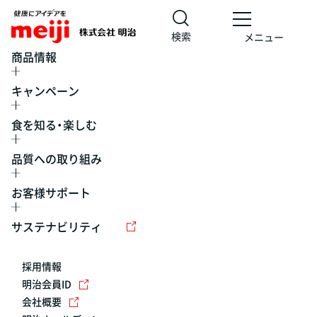
検索
メニュー
商品情報
キャンペーン
食を知る・楽しむ
品質への取り組み
お客様サポート
レシピ
食の栄養バランスチェック
チョコレート
工場見学
サステナビリティ
ヨーグルト
牛乳
食育
プレスリリース
アイス
採用情報
アレルギー
チーズ
キャンペーン
明治会員ID
会社概要
問い合わせ