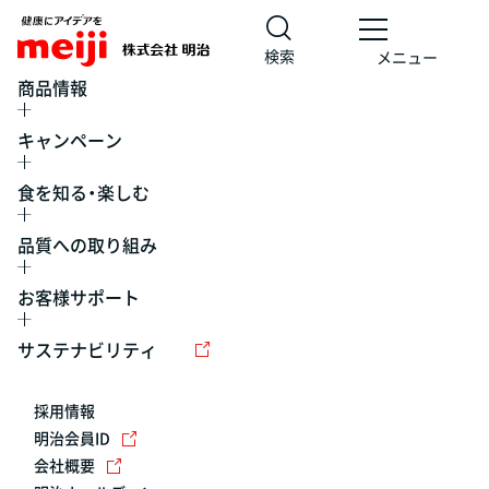
検索
メニュー
商品情報
キャンペーン
食を知る・楽しむ
品質への取り組み
お客様サポート
レシピ
食の栄養バランスチェック
チョコレート
工場見学
サステナビリティ
ヨーグルト
牛乳
食育
プレスリリース
アイス
採用情報
アレルギー
チーズ
キャンペーン
明治会員ID
会社概要
問い合わせ