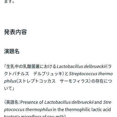
ます。
発表内容
演題名
「生乳中の乳酸菌叢における
Lactobacillus delbrueckii
（ラ
クトバチルス デルブリュッキ）と
Streptococcus thermo
philus
（ストレプトコッカス サーモフィラス）の存在につ
いて」
（英語名：Presence of
Lactobacillus delbrueckii
and
Stre
ptococcus thermophilus
in the thermophilic lactic acid
bacteria microflora of raw milk）