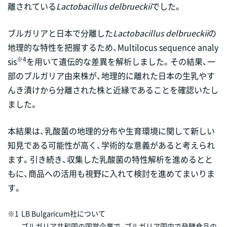
離されている
Lactobacillus delbrueckii
でした。
ブルガリアと日本で分離した
Lactobacillus delbrueckii
の
地理的な特性を把握するため、Multilocus sequence analy
※4
sis
を用いて遺伝的な差異を解析しました。その結果、一
部のブルガリア由来株が、地理的に離れた日本の生乳やす
んき漬けから分離された株と近縁であることを確認いたし
ました。
本結果は、乳酸菌の地理的分布や生育環境に関して新しい
知見である可能性が高く、学術的な意義があると考えられ
ます。引き続き、収集した乳酸菌の特性解析を進めるとと
もに、商品への活用も視野に入れて検討を進めてまいりま
す。
※1
LB Bulgaricum社について
ブルガリア共和国の国営企業で、ブルガリア国内で発酵食品の