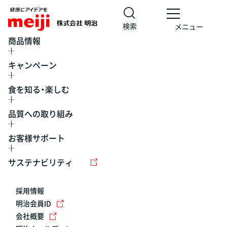
検索
メニュー
商品情報
キャンペーン
食を知る・楽しむ
品質への取り組み
お客様サポート
レシピ
食の栄養バランスチェック
チョコレート
工場見学
サステナビリティ
ヨーグルト
牛乳
食育
プレスリリース
アイス
採用情報
アレルギー
チーズ
キャンペーン
明治会員ID
会社概要
問い合わせ