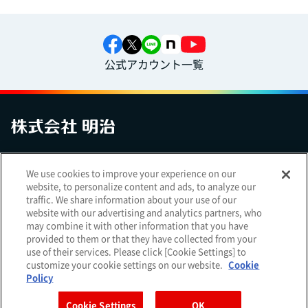
公式アカウント一覧
お問い合わせ
サイトマップ
個人情報保護について
電子公告
We use cookies to improve your experience on our
アクセシビリティへの対応方針
ご利用規約
明治グループのDX
website, to personalize content and ads, to analyze our
Cookie Settings
traffic. We share information about your use of our
website with our advertising and analytics partners, who
may combine it with other information that you have
provided to them or that they have collected from your
use of their services. Please click [Cookie Settings] to
（
｜
）
明治ホールディングス株式会社
EN
簡体
customize your cookie settings on our website.
Cookie
Meiji Seika ファルマ株式会社
Policy
Cookie Settings
OK
Copyright Meiji Co., Ltd. All Rights Reserved.