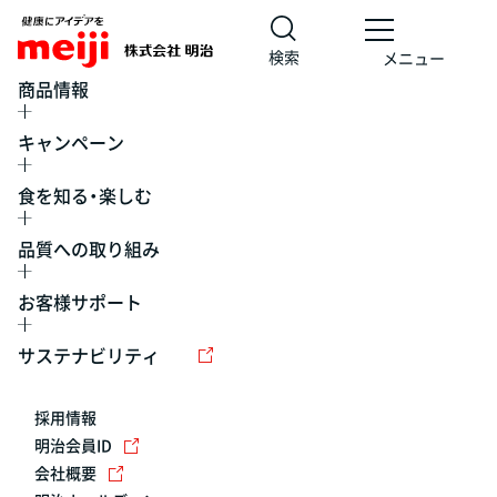
検索
メニュー
商品情報
キャンペーン
食を知る・楽しむ
品質への取り組み
お客様サポート
レシピ
食の栄養バランスチェック
チョコレート
工場見学
サステナビリティ
ヨーグルト
牛乳
食育
プレスリリース
アイス
採用情報
アレルギー
チーズ
キャンペーン
明治会員ID
会社概要
問い合わせ