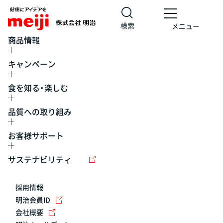
検索
メニュー
商品情報
キャンペーン
食を知る・楽しむ
品質への取り組み
お客様サポート
レシピ
食の栄養バランスチェック
チョコレート
工場見学
サステナビリティ
ヨーグルト
牛乳
食育
プレスリリース
アイス
採用情報
アレルギー
チーズ
キャンペーン
明治会員ID
会社概要
問い合わせ