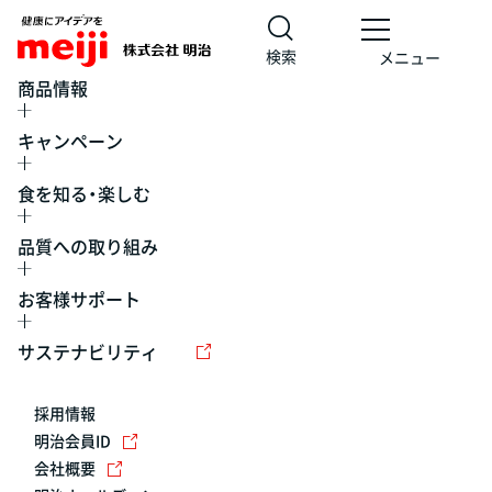
検索
メニュー
商品情報
キャンペーン
食を知る・楽しむ
品質への取り組み
お客様サポート
レシピ
食の栄養バランスチェック
チョコレート
工場見学
サステナビリティ
ヨーグルト
牛乳
食育
プレスリリース
アイス
採用情報
アレルギー
チーズ
キャンペーン
明治会員ID
会社概要
問い合わせ