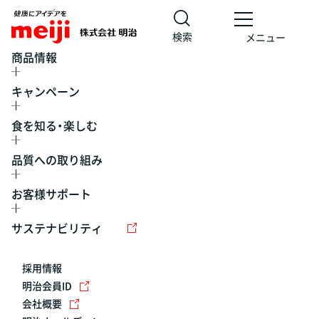
検索
メニュー
商品情報
キャンペーン
食を知る・楽しむ
品質への取り組み
お客様サポート
レシピ
食の栄養バランスチェック
チョコレート
工場見学
サステナビリティ
ヨーグルト
牛乳
食育
プレスリリース
アイス
採用情報
アレルギー
チーズ
キャンペーン
明治会員ID
会社概要
問い合わせ