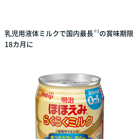
乳児用液体ミルクで国内最長
の賞味期限
※1
18カ月に