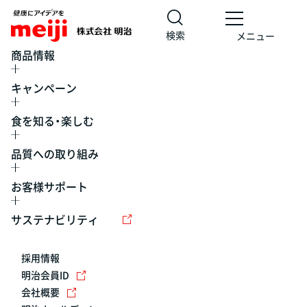
検索
メニュー
商品情報
キャンペーン
食を知る・楽しむ
品質への取り組み
お客様サポート
レシピ
食の栄養バランスチェック
チョコレート
工場見学
サステナビリティ
ヨーグルト
牛乳
食育
プレスリリース
アイス
採用情報
アレルギー
チーズ
キャンペーン
明治会員ID
会社概要
問い合わせ