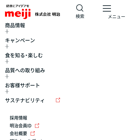
検索
メニュー
商品情報
キャンペーン
食を知る・楽しむ
品質への取り組み
お客様サポート
レシピ
食の栄養バランスチェック
チョコレート
工場見学
サステナビリティ
ヨーグルト
牛乳
食育
プレスリリース
アイス
採用情報
アレルギー
チーズ
キャンペーン
明治会員ID
会社概要
問い合わせ