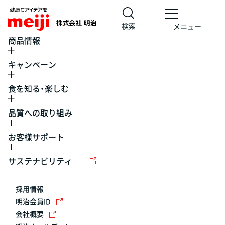
検索
メニュー
商品情報
キャンペーン
食を知る・楽しむ
品質への取り組み
お客様サポート
レシピ
食の栄養バランスチェック
チョコレート
工場見学
サステナビリティ
ヨーグルト
牛乳
食育
プレスリリース
アイス
採用情報
アレルギー
チーズ
キャンペーン
明治会員ID
会社概要
問い合わせ