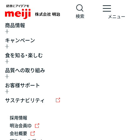
検索
メニュー
商品情報
キャンペーン
食を知る・楽しむ
品質への取り組み
お客様サポート
レシピ
食の栄養バランスチェック
チョコレート
工場見学
サステナビリティ
ヨーグルト
牛乳
食育
プレスリリース
アイス
採用情報
アレルギー
チーズ
キャンペーン
明治会員ID
会社概要
問い合わせ