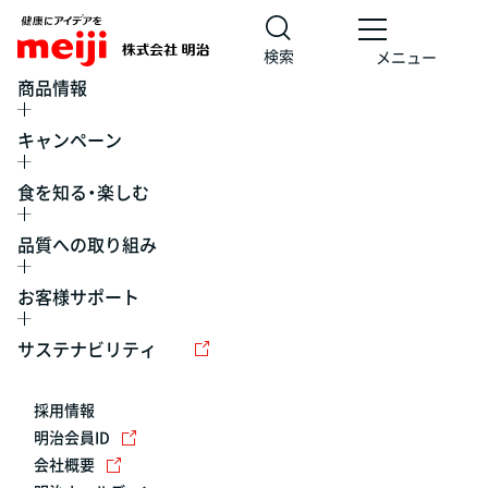
検索
メニュー
商品情報
キャンペーン
食を知る・楽しむ
品質への取り組み
お客様サポート
レシピ
食の栄養バランスチェック
チョコレート
工場見学
サステナビリティ
ヨーグルト
牛乳
食育
プレスリリース
アイス
採用情報
アレルギー
チーズ
キャンペーン
明治会員ID
会社概要
問い合わせ