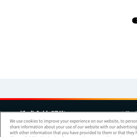
お問い
We use cookies to improve your experience on our website, to persona
share information about your use of our website with our advertisin
Copyright Meiji Co., Ltd. All Rights Reserved.
with other information that you have provided to them or that they h