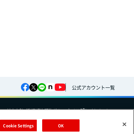
公式アカウント一覧
への対応方針
ご利用規約
明治グループのDX
Cookie Settings
Cookie Settings
OK
（
｜
）
Meiji Seika ファルマ株式会社
株式会社
EN
簡体