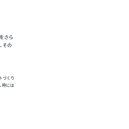
Rをさら
、その
トづくり
、時には