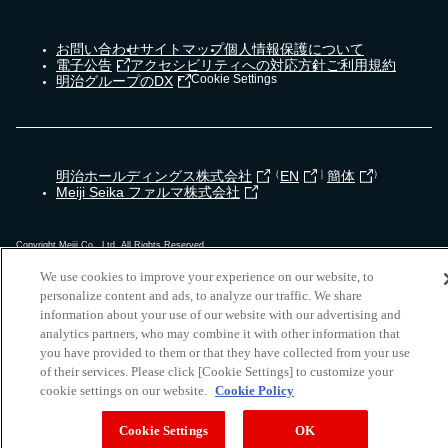
お問い合わせ
サイトマップ
個人情報保護について
電子公告
アクセシビリティへの対応方針
ご利用規約
Cookie Settings
明治グループのDX
明治ホールディングス株式会社
（
EN
｜
簡体
）
Meiji Seika ファルマ株式会社
Copyright Meiji Co., Ltd. All Rights Reserved.
We use cookies to improve your experience on our website, to
personalize content and ads, to analyze our traffic. We share
information about your use of our website with our advertising and
analytics partners, who may combine it with other information that
you have provided to them or that they have collected from your use
of their services. Please click [Cookie Settings] to customize your
cookie settings on our website.
Cookie Policy
Cookie Settings
OK